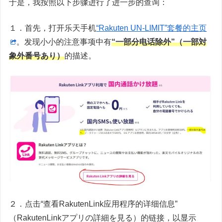
于是，我按照以下步骤进行了进一步的查询：
１．首先，打开乐天手机
“Rakuten UN-LIMIT”套餐的主页
。发现小小的注意事项中有
“一部分
电话
除外”
（一
部対
象外番号あり）
的描述。
２．点击“查看RakutenLink应用程序的详细信息”
（RakutenLinkアプリの詳細を見る）的链接，以显示