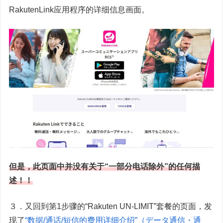
RakutenLink应用程序的详细信息画面。
但是，此页面中并没有关于“一部分电话除外”的任何描
述
！！
３．又回到第1步骤的“Rakuten UN-LIMIT”套餐的页面，发
现了
“数据/通话/短信的费用详细介绍”（データ通信・通