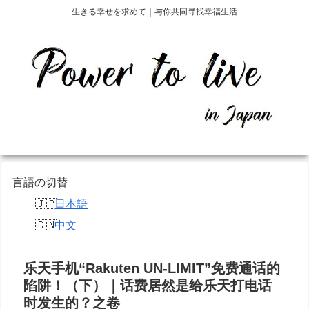
生きる幸せを求めて｜与你共同寻找幸福生活
言語の切替
日本語
中文
乐天手机“Rakuten UN-LIMIT”免费通话的
陷阱！（下）｜话费居然是给乐天打电话
时发生的？之卷