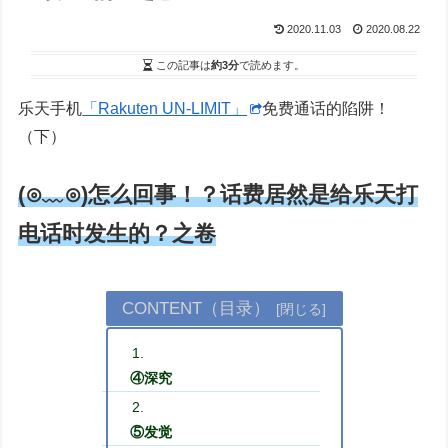
2020.11.03
2020.08.22
この記事は
約3分
で読めます。
乐天手机
「Rakuten UN-LIMIT」
免费通话的陷阱！
（下）
(⊙﹏⊙)怎么回事！？话费居然是给乐天打
电话时发生的？之卷
CONTENT（目录）
④深究
⑤发觉