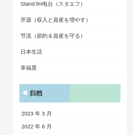
Stand.fm电台（スタエフ）
开源（収入と資産を増やす）
节流（節約＆資産を守る）
日本生活
幸福度
归档
2023 年 3 月
2022 年 6 月