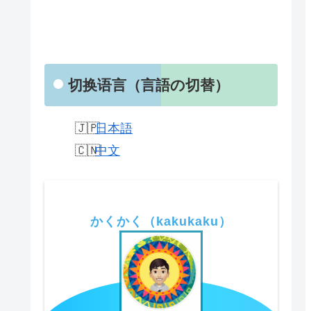
切换语言（言語の切替）
日本語
中文
かくかく（kakukaku）