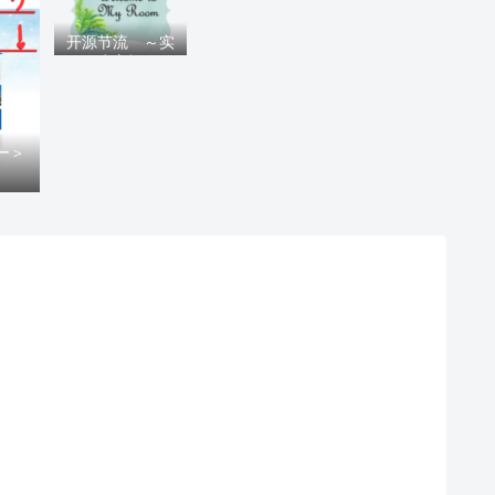
开源节流 ～实
现人生富裕道路
上的指南针～
ー＞