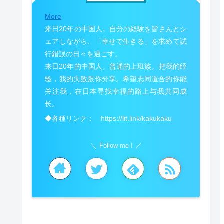
More
来日20年の中国人。自分の経験を皆さんとシ
ェアしながら、「幸せで生きる」を求めて試
行錯誤の日々を過ごす。
来日20年的中国人。普通的上班族。把我的经
验，我的失败跟你分享。希望志同道合的你能
关注我，在日本寻找幸福的路上与我共同成
长。
◆各種リンク： https://lit.link/kakukaku
Follow me !