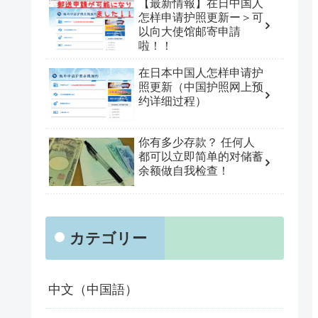
【最新情報】在日中国人
怎样申请护照更新ー＞可
以向大使馆邮寄申請
啦！！
在日本中国人怎样申请护
照更新（中国护照网上预
约详细过程）
你有多少存款？ 任何人
都可以立即简单的对储蓄
余额做自我检查！
カテゴリー
中文（中国語）