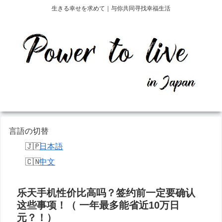
生きる幸せを求めて｜与你共同寻找幸福生活
言語の切替
日本語
中文
乐天手机性价比高吗？签约前一定要确认
这些事项！（ 一年最多能省近10万日
元？！）