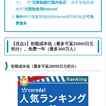
リ），可“
无限制拨打国内电话
”。乐天专线区域
内可“
无限制使用Internet
”
海外
66个国家和地区的Internet和SMS短息
可免
费服务
【优点1】初期成本低（最多可返25000日元
积分）。免费一年（最多300万人）
初期成本低（最多可返28000日元积分）