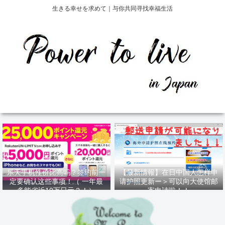
生きる幸せを求めて｜与你共同寻找幸福生活
乐天手机性价比高吗？签约前一
【最新情報】在日中国人怎样申
定要确认这些事项！（ 一年最
请护照更新ー＞可以向大使馆邮
多能省近10万日元？！）
寄申請啦！！