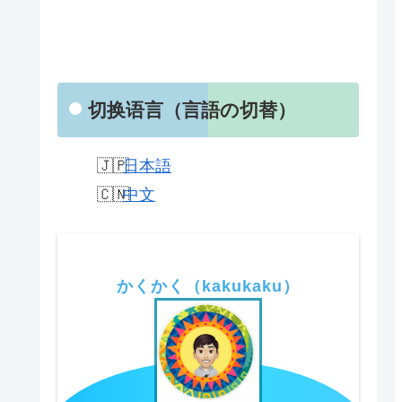
切换语言（言語の切替）
日本語
中文
かくかく（kakukaku）