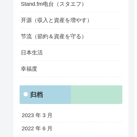
Stand.fm电台（スタエフ）
开源（収入と資産を増やす）
节流（節約＆資産を守る）
日本生活
幸福度
归档
2023 年 3 月
2022 年 6 月