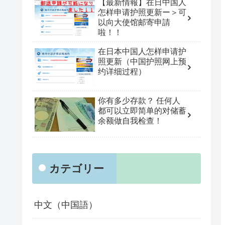
【最新情報】在日中国人
怎样申请护照更新ー＞可
以向大使馆邮寄申請
啦！！
在日本中国人怎样申请护
照更新（中国护照网上预
约详细过程）
你有多少存款？ 任何人
都可以立即简单的对储蓄
余额做自我检查！
カテゴリー
中文（中国語）