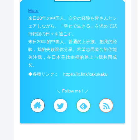
More
来日20年の中国人。自分の経験を皆さんとシ
ェアしながら、「幸せで生きる」を求めて試
行錯誤の日々を過ごす。
来日20年的中国人。普通的上班族。把我的经
验，我的失败跟你分享。希望志同道合的你能
关注我，在日本寻找幸福的路上与我共同成
长。
◆各種リンク： https://lit.link/kakukaku
Follow me !