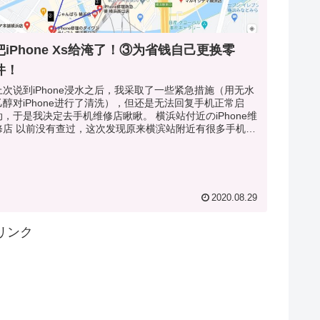
把iPhone Xs给淹了！③为省钱自己更换零
件！
上次说到iPhone浸水之后，我采取了一些紧急措施（用无水
乙醇对iPhone进行了清洗），但还是无法回复手机正常启
动，于是我决定去手机维修店瞅瞅。 横浜站付近のiPhone维
修店 以前没有查过，这次发现原来横滨站附近有很多手机维
店，有...
2020.08.29
リンク