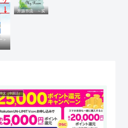
开源节流 ～实
现人生富裕道路
上的指南针～
ー＞
中文（中国語）