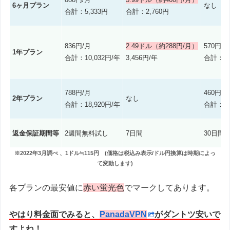
6ヶ月プラン
なし
合計：5,333円
合計：2,760円
836円/月
2.49ドル（約288円/月）
570円/
1年プラン
合計：10,032円/年
3,456円/年
合計：6,
788円/月
460円/
2年プラン
なし
合計：18,920円/年
合計：11
返金保証期間等
2週間無料試し
7日間
30日間
※2022年3月調べ 、1ドル≒115円 (価格は税込み表示/ドル円換算は時期によっ
て変動します)
各プランの最安値に
赤い蛍光色
でマークしてあります。
やはり料金面でみると、
PanadaVPN
がダントツ安いで
すよね！