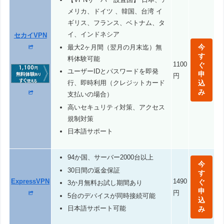
メリカ、ドイツ 、韓国、台湾 イ
ギリス、フランス、ベトナム、タ
イ、インドネシア
セカイVPN
今
最大2ヶ月間（翌月の月末迄）無
す
料体験可能
1100
ぐ
ユーザーIDとパスワードを即発
申
円
込
行、即時利用（クレジットカード
み
支払いの場合）
高いセキュリティ対策、アクセス
規制対策
日本語サポート
94か国、サーバー2000台以上
今
30日間の返金保証
す
ExpressVPN
1490
ぐ
3か月無料お試し期間あり
申
円
5台のデバイスが同時接続可能
込
日本語サポート可能
み