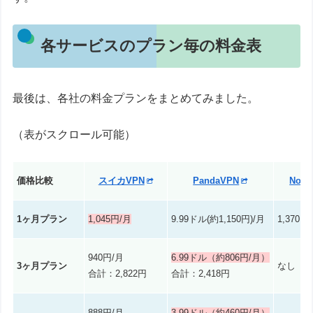
各サービスのプラン毎の料金表
最後は、各社の料金プランをまとめてみました。
（表がスクロール可能）
価格比較
スイカVPN
PandaVPN
Nord
1ヶ月プラン
1,045円/月
9.99ドル(約1,150円)/月
1,370円
940円/月
6.99ドル（約806円/月）
3ヶ月プラン
なし
合計：2,822円
合計：2,418円
888円/月
3.99ドル（約460円/月）