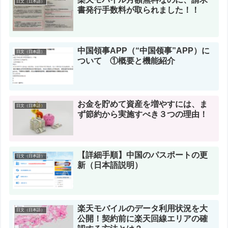
日文（日本語）
書発行手数料が取られました！！
中国領事APP（“中国领事”APP）に
日文（日本語）
ついて ①概要と機能紹介
お金を貯めて資産を増やすには、ま
日文（日本語）
ず節約から実施すべき３つの理由！
【詳細手順】中国のパスポートの更
日文（日本語）
新（日本語説明）
楽天モバイルのデータ利用状況を大
日文（日本語）
公開！契約前に楽天回線エリアの確