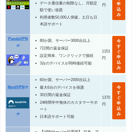
データ通信量の制限なし。月額定
申
円
込
額で使い放題
み
利用者数50,000人突破。土日も日
本語サポート
PandaVPN
80か国、サーバー3000台以上
今
す
7日間の返金保証
1151
ぐ
設定簡単、ワンクリックで接続
申
円
込
3台のデバイスが同時接続可能
み
60か国、サーバー2000台以上
NordVPN
今
最大6台のデバイスを保護
す
30日間の返金保証
1370
ぐ
24時間年中無休のカスタマーサポ
申
円
込
ート
み
日本語サポート可能
【VPNサーバー設置国】 日本、ア